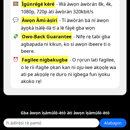
🎞️
Ìgúnrégé kéré
- Wá àwọn àwòrán 8k, 4k,
1080p, 720p àti àwòrán 320kbit/s
💬
Àwọn Àmì-àṣírí
- Tí àwòrán bá ní àwọn
àyọkà ìsàlẹ̀-ilà tí a lè fàyè gba wọn
💸
Owo-Back Guarantee
- Nifẹ rẹ tabi gba
agbapada ni kikun, ko si awọn ibeere ti o
beere.
⏰
Fagilee nigbakugba
- O rọrun lati fagilee,
o le rii ifagile ọkan kan ni oju-iwe akọọlẹ wa
ati pe akọọlẹ rẹ duro ni igbega fun iyoku
akoko rẹ!
Gba àwọn ìṣàmúlò-ètò àti àwọn ìṣàmúlò-ètò
Alabapin