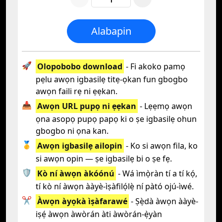
Alabapin
🚀
Olopobobo download
- Fi akoko pamọ
pẹlu awọn igbasilẹ titẹ-ọkan fun gbogbo
awọn faili rẹ ni ẹẹkan.
📥
Awọn URL pupọ ni ẹẹkan
- Lẹẹmọ awọn
ọna asopọ pupọ papọ ki o ṣe igbasilẹ ohun
gbogbo ni ọna kan.
🥇
Awọn igbasilẹ ailopin
- Ko si awọn fila, ko
si awọn opin — ṣe igbasilẹ bi o ṣe fẹ.
🛡️
Kò ní àwọn àkóónú
- Wá ìmọ̀ràn tí a tí kọ́,
tí kò ní àwọn ààyè-ìṣàfilọ́lẹ̀ ní pàtó ojú-ìwé.
✂️
Àwọn àyọkà ìṣàfarawé
- Ṣẹ̀dà àwọn ààyè-
iṣẹ́ àwọn àwòrán àti àwòrán-ẹ̀yàn