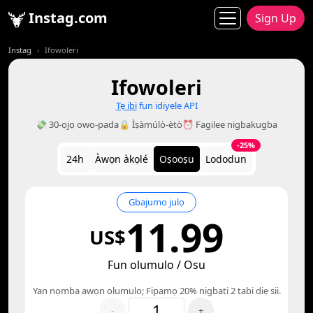
Instag.com
Sign Up
Instag
Ifowoleri
Ifowoleri
Tẹ ibi
fun idiyele API
💸 30-ọjọ owo-pada
🔒 Ìṣàmúlò-ètò
⏰ Fagilee nigbakugba
-25%
24h
Àwọn àkọlé
Oṣooṣu
Lododun
Gbajumo julọ
11.99
US$
Fun olumulo / Osu
Yan nọmba awọn olumulo; Fipamọ 20% nigbati 2 tabi diẹ sii.
-
+