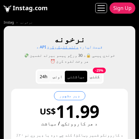
Instag.com
Sign Up
نرخونه
Instag
نرخونه
د API قیمت لپاره
دلته کلیک وکړئ
🔒 خوندي پېسې
💸 د 30 ورځو پیسو بیرته تضمین
⏰ هر وخت لغوه کړئ
-25%
کلنۍ
میاشتنی
اونۍ
24h
ډیر مشهور
11.99
US$
د هر کاروونکي / میاشت
د کاروونکو شمېر وټاکئ؛ کله چې دوه یا ډیر وي نو ۲۰٪