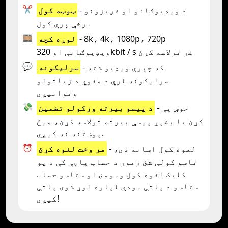
✂️
- د ويډيوګانو او غږيزونو
ټوټه کول
برخې پرې کول
🎞️
- 8k، 4k، 1080p، 720p
لوړه کچه
ویډیوګانې او 320kbit / s غږ ترلاسه کړئ
💬
- که چېرې ويډيو شته
سرليکونه
سرليکونه لري د هغوي د زياتولو
وتوانيږي
💸
- خوښ یې
د پیسو بیرته ورکولو تضمین
کړئ یا بشپړ پیسې بیرته ترلاسه کړئ، هیڅ
پوښتنه نه کیږي.
⏰
- لغوه کول اسانه دي،
هر وخت لغوه کړئ
تاسو کولی شئ زموږ د حساب پاڼې کې د یو
کلیک لغوه کول ومومئ او ستاسو حساب
ستاسو د پاتې مودې لپاره لوړ شوی پاتې
کیږي!