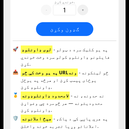
خوندي کړئ.
-
+
ګډون وکړئ
🚀
- په یو کلیک سره د ټولو
لوی ډاونلوډ
فایلونو ډاونلوډ کولو سره وخت خوندي
کړئ.
📥
- څو لینکونه
په یو وخت کې څو URLونه
یوځای پیسټ کړئ او هرڅه په یوځل
ډاونلوډ کړئ.
🥇
- نه حدونه، نه
لامحدود ډاونلوډونه
محدودیتونه — هر څومره چې وغواړئ
ډاونلوډ کړئ.
🛡️
- په هرې پاڼې کې د پاک،
هېڅ اعلانونه
اعلاناتو وړیا تجربه خوند واخلئ.