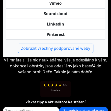
Vimeo
Soundcloud
Linkedin
Pinterest
Zobrazit všechny podporované weby
Všimněte si, že nic neukládáme, vše je odesíláno k vám,
dokonce i obrázky jsou odesílány jako base64 do
vašeho prohlížeče. Takhle je nám dobře.
★
★
★
★
★
5.0
1 review
Získat tipy a aktualizace ke stažení
Zaregistrovat se zdarma