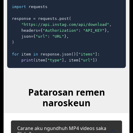
import
 requests

response = requests.post(

"https://api.instag.com/api/download"
,

    headers={
"Authorization"
: 
"API_KEY"
},

    json={
"url"
: 
"URL"
},

)

for
 item 
in
 response.json()[
"items"
]:

print
(item[
"type"
], item[
"url"
])
Patarosan remen
naroskeun
Carane aku ngundhuh MP4 videos saka