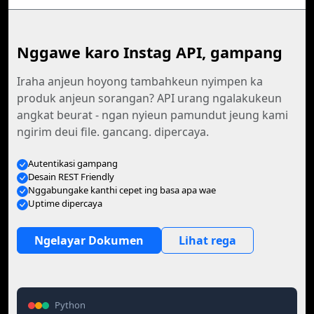
Nggawe karo Instag API, gampang
Iraha anjeun hoyong tambahkeun nyimpen ka
produk anjeun sorangan? API urang ngalakukeun
angkat beurat - ngan nyieun pamundut jeung kami
ngirim deui file. gancang. dipercaya.
Autentikasi gampang
Desain REST Friendly
Nggabungake kanthi cepet ing basa apa wae
Uptime dipercaya
Ngelayar Dokumen
Lihat rega
Python