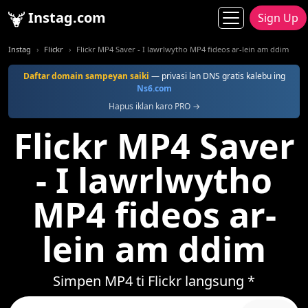
Instag.com
Sign Up
Instag
Flickr
Flickr MP4 Saver - I lawrlwytho MP4 fideos ar-lein am ddim
Daftar domain sampeyan saiki
— privasi lan DNS gratis kalebu ing
Ns6.com
Hapus iklan karo PRO →
Flickr MP4 Saver
- I lawrlwytho
MP4 fideos ar-
lein am ddim
Simpen MP4 ti Flickr langsung *