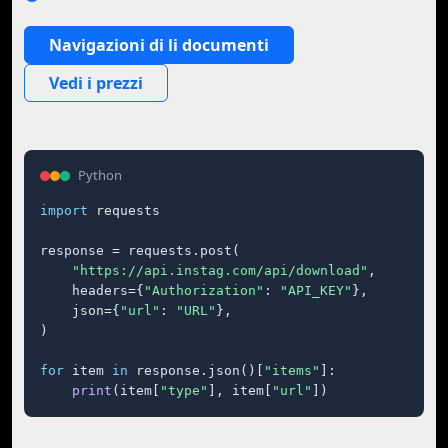
Navigazioni di li documenti
Vedi i prezzi
Python
import
 requests

response = requests.post(

"https://api.instag.com/api/download"
,

    headers={
"Authorization"
: 
"API_KEY"
},

    json={
"url"
: 
"URL"
},

)

for
 item 
in
 response.json()[
"items"
]:

print
(item[
"type"
], item[
"url"
])