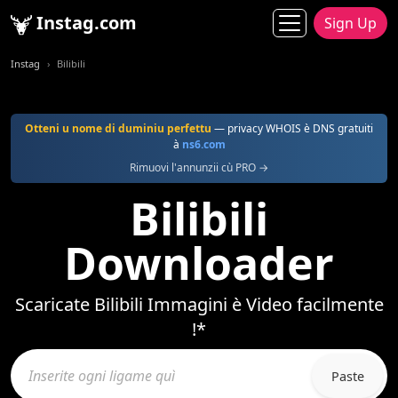
Instag.com
Sign Up
Instag
Bilibili
Otteni u nome di duminiu perfettu
— privacy WHOIS è DNS gratuiti
à
ns6.com
Rimuovi l'annunzii cù PRO →
Bilibili
Downloader
Scaricate Bilibili Immagini è Video facilmente
!*
Paste