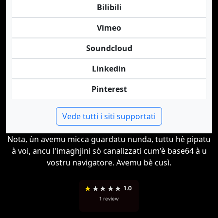
Bilibili
Vimeo
Soundcloud
Linkedin
Pinterest
Vede tutti i siti supportati
Nota, ùn avemu micca guardatu nunda, tuttu hè pipatu
à voi, ancu l'imaghjini sò canalizzati cum'è base64 à u
vostru navigatore. Avemu bè cusì.
★
★
★
★
★
1.0
1 review