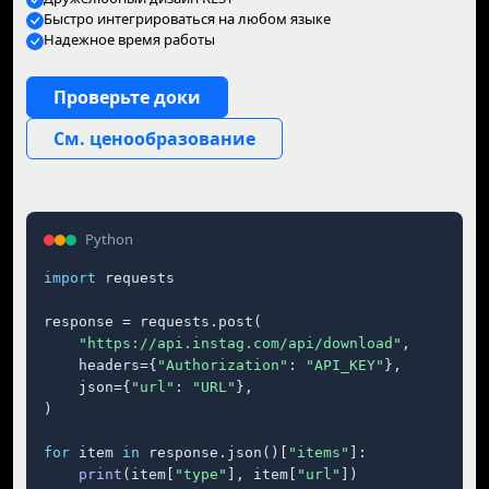
Быстро интегрироваться на любом языке
Надежное время работы
Проверьте доки
См. ценообразование
Python
import
 requests

response = requests.post(

"https://api.instag.com/api/download"
,

    headers={
"Authorization"
: 
"API_KEY"
},

    json={
"url"
: 
"URL"
},

)

for
 item 
in
 response.json()[
"items"
]:

print
(item[
"type"
], item[
"url"
])