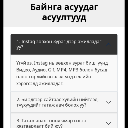
Байнга асуудаг
асуултууд
1. Instag зөвхөн Зураг дээр ажилладаг
уу?
Үгүй ээ, Instag нь зөвхөн зураг биш, үүнд
Видео, Аудио, Gif, MP4, MP3 болон бусад
олон төрлийн хэвлэл мэдээллийн
хэрэгсэлд ажилладаг.
2. Би эдгээр сайтаас хувийн нийтлэл,
түүхүүдийг татаж авч болох уу?
3. Татаж авах тоонд ямар нэгэн
хязгаарлалт бий юу?