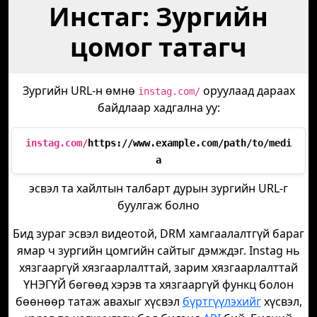
Инстаг: Зургийн
цомог татагч
Зургийн URL-н өмнө
оруулаад дараах
instag.com/
байдлаар хадгална уу:
instag.com/
https://www.example.com/path/to/medi
a
эсвэл та хайлтын талбарт дурын зургийн URL-г
буулгаж болно
Бид зураг эсвэл видеотой, DRM хамгаалалтгүй бараг
ямар ч зургийн цомгийн сайтыг дэмждэг. Instag нь
хязгааргүй хязгаарлалттай, зарим хязгаарлалттай
ҮНЭГҮЙ бөгөөд хэрэв та хязгааргүй функц болон
бөөнөөр татаж авахыг хүсвэл
бүртгүүлэхийг
хүсвэл,