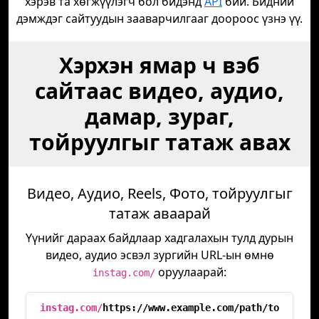
хэрэв та хөгжүүлэгч бол бидэнд
API
бий. Бидний
дэмждэг сайтуудын зааварчилгааг доороос үзнэ үү.
Хэрхэн ямар ч вэб
сайтаас видео, аудио,
дамар, зураг,
тойруулгыг татаж авах
Видео, Аудио, Reels, Фото, тойруулгыг
татаж аваарай
Үүнийг дараах байдлаар хадгалахын тулд дурын
видео, аудио эсвэл зургийн URL-ын өмнө
оруулаарай:
instag.com/
instag.com/
https://www.example.com/path/to