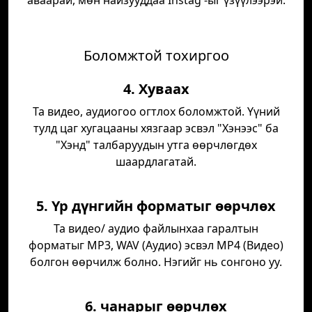
аваарай, мөн найзууддаа Instag -ыг үзүүлээрэй.
Боломжтой тохиргоо
4. Хуваах
Та видео, аудиогоо огтлох боломжтой. Үүний
тулд цаг хугацааны хязгаар эсвэл "Хэнээс" ба
"Хэнд" талбаруудын утга өөрчлөгдөх
шаардлагатай.
5. Үр дүнгийн форматыг өөрчлөх
Та видео/ аудио файлынхаа гаралтын
форматыг MP3, WAV (Аудио) эсвэл MP4 (Видео)
болгон өөрчилж болно. Нэгийг нь сонгоно уу.
6. чанарыг өөрчлөх