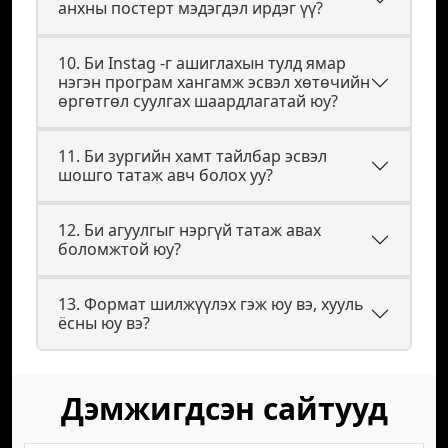
анхны постерт мэдэгдэл ирдэг үү?
10. Би Instag -г ашиглахын тулд ямар
нэгэн програм хангамж эсвэл хөтөчийн
өргөтгөл суулгах шаардлагатай юу?
11. Би зургийн хамт тайлбар эсвэл
шошго татаж авч болох уу?
12. Би агуулгыг нэргүй татаж авах
боломжтой юу?
13. Формат шилжүүлэх гэж юу вэ, хууль
ёсны юу вэ?
Дэмжигдсэн сайтууд