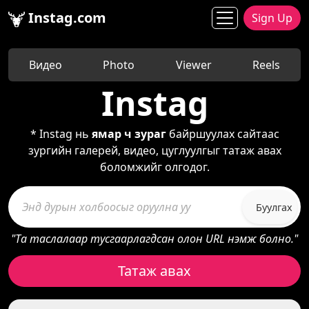
Instag.com
Sign Up
Видео
Photo
Viewer
Reels
Instag
* Instag нь
ямар ч зураг
байршуулах сайтаас
зургийн галерей, видео, цуглуулгыг татаж авах
боломжийг олгодог.
Буулгах
"Та таслалаар тусгаарлагдсан олон URL нэмж болно."
Татаж авах