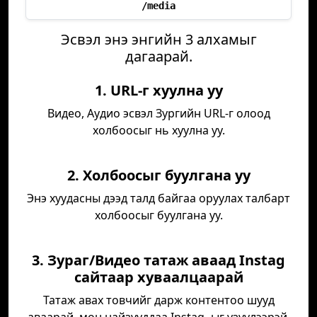
/media
Эсвэл энэ энгийн 3 алхамыг
дагаарай.
1. URL-г хуулна уу
Видео, Аудио эсвэл Зургийн URL-г олоод
холбоосыг нь хуулна уу.
2. Холбоосыг буулгана уу
Энэ хуудасны дээд талд байгаа оруулах талбарт
холбоосыг буулгана уу.
3. Зураг/Видео татаж аваад Instag
сайтаар хуваалцаарай
Татаж авах товчийг дарж контентоо шууд