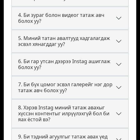
4. Би зураг болон видеог татаж авч
болох уу?
5. Миний татан авалтууд хадгалагдаж
эсвэл хянагддаг уу?
6. Би гар утсан дээрээ Instag ашиглаж
болох уу?
7. Би бүх цомог эсвэл галерейг нэг дор
татаж авч болох уу?
8. Хэрэв Instag миний татаж авахыг
хүссэн контентыг илрүүлэхгүй бол би
яах ёстой вэ?
9. Би тэдний агуулгыг татаж авах үед