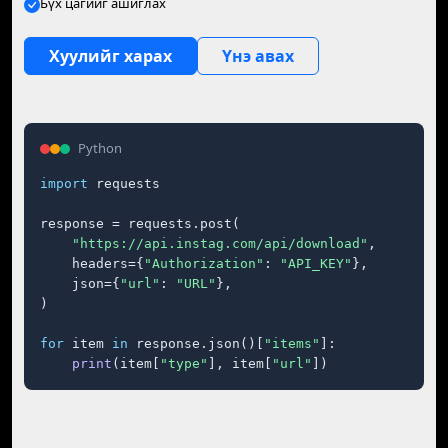
Бүх цагийг ашиглах
Хуулийг харах
Үнэ авах
Python
import
 requests

response = requests.post(

"https://api.instag.com/api/download"
,

    headers={
"Authorization"
: 
"API_KEY"
},

    json={
"url"
: 
"URL"
},

)

for
 item 
in
 response.json()[
"items"
]:

print
(item[
"type"
], item[
"url"
])