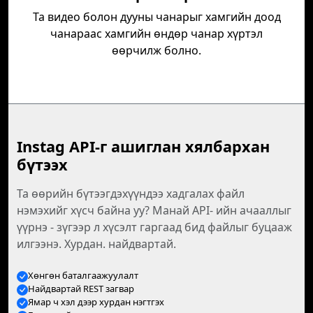
Та видео болон дууны чанарыг хамгийн доод
чанараас хамгийн өндөр чанар хүртэл
өөрчилж болно.
Instag API-г ашиглан хялбархан
бүтээх
Та өөрийн бүтээгдэхүүндээ хадгалах файл
нэмэхийг хүсч байна уу? Манай API- ийн ачааллыг
үүрнэ - зүгээр л хүсэлт гаргаад бид файлыг буцааж
илгээнэ. Хурдан. найдвартай.
Хөнгөн баталгаажуулалт
Найдвартай REST загвар
Ямар ч хэл дээр хурдан нэгтгэх