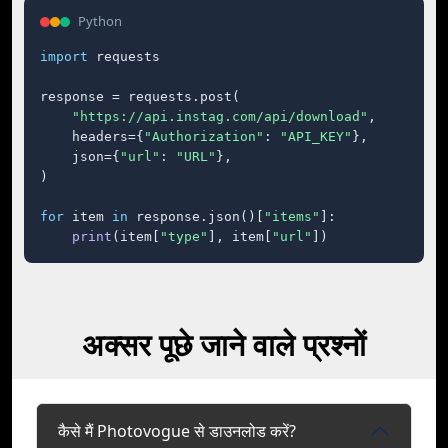
Python
import
 requests

response = requests.post(

"https://api.instag.com/api/download"
,

    headers={
"Authorization"
: 
"API_KEY"
},

    json={
"url"
: 
"URL"
},

)

for
 item 
in
 response.json()[
"items"
]:

print
(item[
"type"
], item[
"url"
])
अक्सर पूछे जाने वाले प्रश्नों
कैसे मैं Photovogue से डाउनलोड करें?