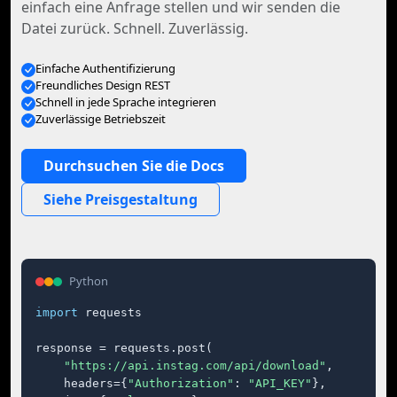
einfach eine Anfrage stellen und wir senden die
Datei zurück. Schnell. Zuverlässig.
Einfache Authentifizierung
Freundliches Design REST
Schnell in jede Sprache integrieren
Zuverlässige Betriebszeit
Durchsuchen Sie die Docs
Siehe Preisgestaltung
Python
import
 requests

response = requests.post(

"https://api.instag.com/api/download"
,

    headers={
"Authorization"
: 
"API_KEY"
},
