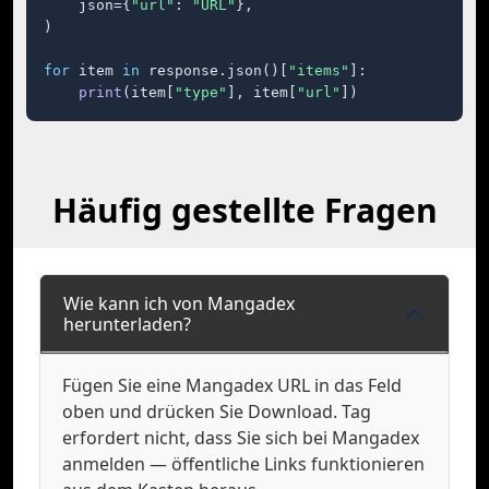
    json={
"url"
: 
"URL"
},

)

for
 item 
in
 response.json()[
"items"
]:

print
(item[
"type"
], item[
"url"
])
Häufig gestellte Fragen
Wie kann ich von Mangadex
herunterladen?
Fügen Sie eine Mangadex URL in das Feld
oben und drücken Sie Download. Tag
erfordert nicht, dass Sie sich bei Mangadex
anmelden — öffentliche Links funktionieren