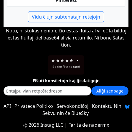
Pinterest
Vidu ĉiujn subtenatajn retejojn
Notu, ni stokas nenion, ĉio estas fluita al vi, eĉ la bildoj
estas fluitaj kiel base64 al via retumilo. Ni bone ŝatas
tion.
★
★
★
★
★
-
Be the first to rate!
Elŝuti konsiletojn kaj ĝisdatigojn
Aliĝi senpage
API
Privateca Politiko
Servokondiĉoj
Kontaktu Nin
Sekvu nin ĉe BlueSky
2026 Instag LLC
| Farita de
nadermx