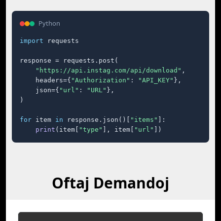
Python
import
 requests

response = requests.post(

"https://api.instag.com/api/download"
,

    headers={
"Authorization"
: 
"API_KEY"
},

    json={
"url"
: 
"URL"
},

)

for
 item 
in
 response.json()[
"items"
]:

print
(item[
"type"
], item[
"url"
])
Oftaj Demandoj