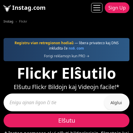
Instag.com
Sign Up
Instag
Flickr
Registru vian retregionon hodiaŭ
— libera privateco kaj DNS
inkludita ĉe
ns6. com
Forigi reklamojn kun PRO →
Flickr Elŝutilo
Elŝutu Flickr Bildojn kaj Videojn facile!*
Alglui
Elŝutu