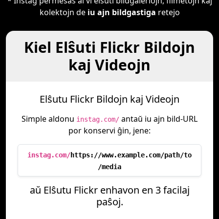
* Instag permesas al vi elŝuti bildgaleriojn, filmetojn kaj
kolektojn de
iu ajn bildgastiga
retejo
Kiel Elŝuti Flickr Bildojn
kaj Videojn
Elŝutu Flickr Bildojn kaj Videojn
Simple aldonu
antaŭ iu ajn bild-URL
instag.com/
por konservi ĝin, jene:
instag.com/
https://www.example.com/path/to
/media
aŭ Elŝutu Flickr enhavon en 3 facilaj
paŝoj.