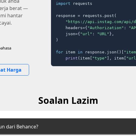
duk anda
import
 requests

erja berat —
ami hantar
response = requests.post(

"https://api.instag.com/api/d
cayai.
    headers={
"Authorization"
: 
"AP
    json={
"url"
: 
"URL"
},

)

bahasa
for
 item 
in
 response.json()[
"item
print
(item[
"type"
], item[
"url
hat Harga
Soalan Lazim
un dari Behance?