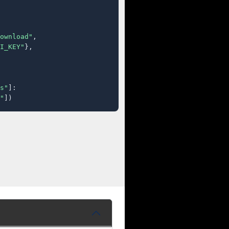
ownload"
,

I_KEY"
},

s"
]:

"
])