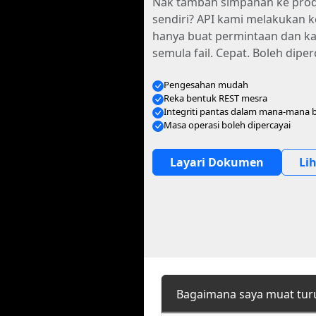
Nak tambah simpanan ke pro
sendiri? API kami melakukan k
hanya buat permintaan dan k
semula fail. Cepat. Boleh diper
Pengesahan mudah
Reka bentuk REST mesra
Integriti pantas dalam mana-mana 
Masa operasi boleh dipercayai
Layari Dokumen
Li
Bagaimana saya muat tur