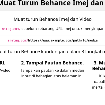
Muat Turun Behance Imej dan
Muat turun Behance Imej dan Video
sebelum sebarang URL imej untuk menyimpannya
instag.com/
instag.com/
https://www.example.com/path/to/media
uat turun Behance kandungan dalam 3 langkah
URL
2. Tampal Pautan Behance.
3. M
Behan
/video
Tampalkan pautan ke dalam medan
input di bahagian atas halaman ini.
Kli
dapat
merta,