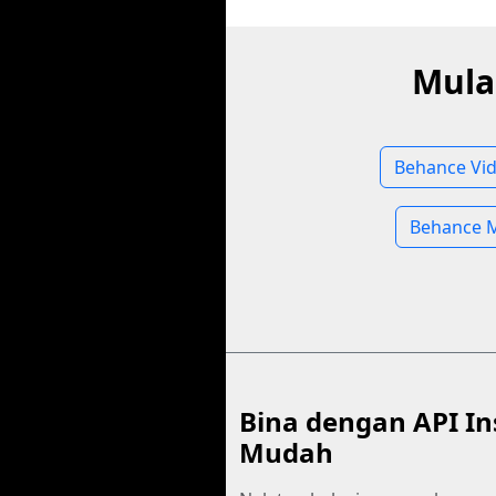
Mula
Behance Vid
Behance M
Bina dengan API In
Mudah