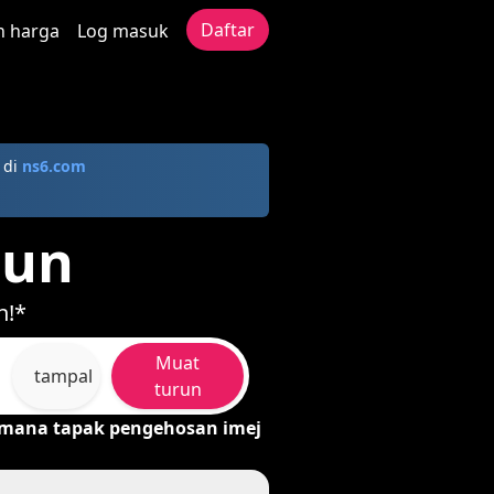
Daftar
n harga
Log masuk
 di
ns6.com
run
h!*
Muat
tampal
turun
mana tapak pengehosan imej