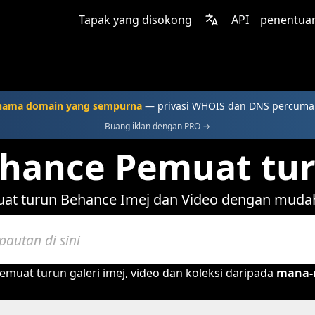
Tapak yang disokong
API
penentua
nama domain yang sempurna
— privasi WHOIS dan DNS percuma
Buang iklan dengan PRO →
hance Pemuat tu
at turun Behance Imej dan Video dengan muda
uat turun galeri imej, video dan koleksi daripada
mana-