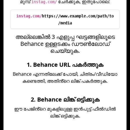
മുമ്പ്
ചേർക്കുക, ഇതുപോലെ:
instag.com/
instag.com/
https://www.example.com/path/to
/media
അല്ലെങ്കിൽ 3 എളുപ്പ ഘട്ടങ്ങളിലൂടെ
Behance ഉള്ളടക്കം ഡൗൺലോഡ്
ചെയ്യുക.
1. Behance URL പകർത്തുക
Behance എന്നതിലേക്ക് പോയി, ചിത്രം/വീഡിയോ
കണ്ടെത്തി, അതിൻ്റെ ലിങ്ക് പകർത്തുക.
2. Behance ലിങ്ക് ഒട്ടിക്കുക
ഈ പേജിൻ്റെ മുകളിലുള്ള ഇൻപുട്ട് ഫീൽഡിൽ
ലിങ്ക് ഒട്ടിക്കുക.