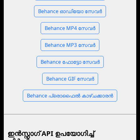
Behance ഓഡിയോ സേവർ
Behance MP4 സേവർ
Behance MP3 സേവർ
Behance ഫോട്ടോ സേവർ
Behance GIF സേവർ
Behance പ്രൊഫൈൽ കാഴ്‌ചക്കാരൻ
ഇന്‍സ്റ്റാഗ് API ഉപയോഗിച്ച്