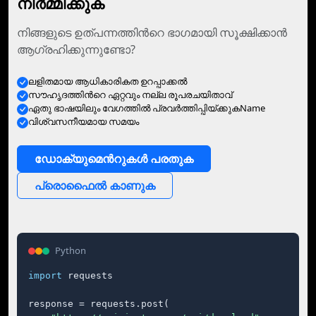
നിര്‍മ്മിക്കുക
നിങ്ങളുടെ ഉത്‌പന്നത്തിന്‍റെ ഭാഗമായി സൂക്ഷിക്കാൻ
ആഗ്രഹിക്കുന്നുണ്ടോ?
ലളിതമായ ആധികാരികത ഉറപ്പാക്കല്‍
സൗഹൃദത്തിന്‍റെ ഏറ്റവും നല്ല രൂപരചയിതാവ്‌
ഏതു ഭാഷയിലും വേഗത്തില്‍ പ്രവര്‍ത്തിപ്പിയ്ക്കുകName
വിശ്വസനീയമായ സമയം
ഡോക്യുമെന്‍റുകള്‍ പരതുക
പ്രൊഫൈല്‍ കാണുക
Python
import
 requests

response = requests.post(
