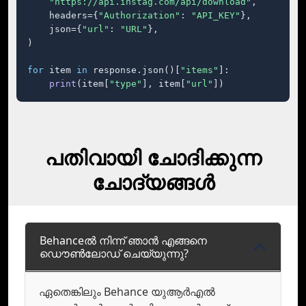
"https://api.instag.com/api/download"
,

    headers={
"Authorization"
: 
"API_KEY"
},

    json={
"url"
: 
"URL"
},

)

for
 item 
in
 response.json()[
"items"
]:

print
(item[
"type"
], item[
"url"
])
പതിവായി ചോദിക്കുന്ന
ചോദ്യങ്ങൾ
Behanceല്‍ നിന്ന് ഞാന്‍ എങ്ങനെ
ഡൌണ്‍ലോഡ് ചെയ്യുന്നു?
ഏതെങ്കിലും Behance യുആര്‍എല്‍