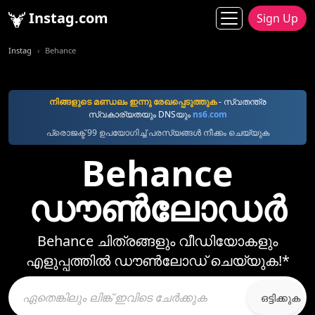
Instag.com
Sign Up
Instag
Behance
നിങ്ങളുടെ മണ്ഡലം ഇന്നു രേഖപ്പെടുത്തുക
- സ്വതന്ത്ര
സ്വകാര്യതയും DNSയും
ns6.com
പ്രൊജക്ട് 99 ഉപയോഗിച്ച് പരസ്യങ്ങൾ നീക്കം ചെയ്യുക
Behance
ഡൗൺലോഡർ
Behance ചിത്രങ്ങളും വീഡിയോകളും
എളുപ്പത്തിൽ ഡൗൺലോഡ് ചെയ്യുക!*
ഒട്ടിക്കുക